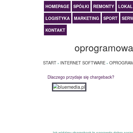
HOMEPAGE
SPÓŁKI
REMONTY
LOKAL
LOGISTYKA
MARKETING
SPORT
SERW
KONTAKT
oprogramowan
START
INTERNET SOFTWARE
OPROGRAM
»
»
Dlaczego przydaje się chargeback?
Jak widzimy chargeback to naprawdę dobre narzęd