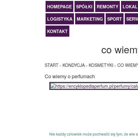
HOMEPAGE
SPÓŁKI
REMONTY
LOKAL
LOGISTYKA
MARKETING
SPORT
SERW
KONTAKT
co wiem
START
KONDYCJA
KOSMETYKI
CO WIEM
»
»
»
Co wiemy o perfumach
Nie każdy człowiek może pochwalić się tym, że wie s