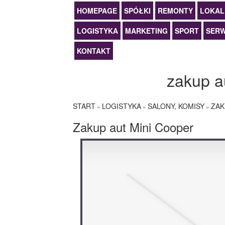
HOMEPAGE
SPÓŁKI
REMONTY
LOKAL
LOGISTYKA
MARKETING
SPORT
SERW
KONTAKT
zakup a
START
LOGISTYKA
SALONY, KOMISY
ZAK
»
»
»
Zakup aut Mini Cooper