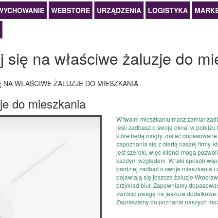
WYCHOWANIE
WEBSTORE
URZĄDZENIA
LOGISTYKA
MARKE
j się na właściwe żaluzje do mi
Ę NA WŁAŚCIWE ŻALUZJE DO MIESZKANIA
je do mieszkania
W twoim mieszkaniu masz zamiar zadba
jeśli zadbasz o swoje okna, w pobliżu
które będą mogły zostać dopasowane
zapoznania się z ofertą naszej firmy, k
jest szeroki, więc klienci mogą pozwo
każdym względem. W taki sposób wspie
bardziej zadbać o swoje mieszkania i 
pojawiają się jeszcze żaluzje Wrocław
przykład biur. Zapewniamy dopasowani
zwrócić uwagę na jeszcze dodatkowe pro
Zapraszamy do poznania naszych moż