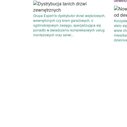
dewelo
Grupa Expert to dystrybutor drzwi wejściowych,
wewnętrznych czy bram garażowych, o
Korzysta
ogólnokrajowym zasięgu, specjalizująca się
stało si
ponadto w świadczeniu kompleksowych usług
wiele ch
montażowych oraz serwi...
mieszka
dzielnice