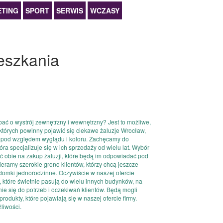
TING
SPORT
SERWIS
WCZASY
eszkania
ć o wystrój zewnętrzny i wewnętrzny? Jest to możliwe,
 których powinny pojawić się ciekawe żaluzje Wrocław,
 pod względem wyglądu i koloru. Zachęcamy do
tóra specjalizuje się w ich sprzedaży od wielu lat. Wybór
lić obie na zakup żaluzji, które będą im odpowiadać pod
ramy szerokie grono klientów, którzy chcą jeszcze
domki jednorodzinne. Oczywiście w naszej ofercie
, które świetnie pasują do wielu innych budynków, na
e się do potrzeb i oczekiwań klientów. Będą mogli
dukty, które pojawiają się w naszej ofercie firmy.
liwości.