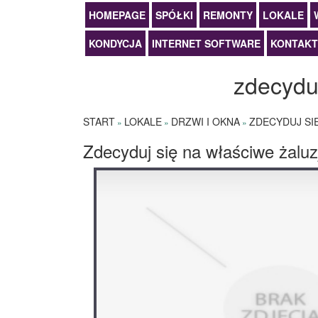
HOMEPAGE
SPÓŁKI
REMONTY
LOKALE
KONDYCJA
INTERNET SOFTWARE
KONTAKT
zdecydu
START
LOKALE
DRZWI I OKNA
ZDECYDUJ SI
»
»
»
Zdecyduj się na właściwe żaluz