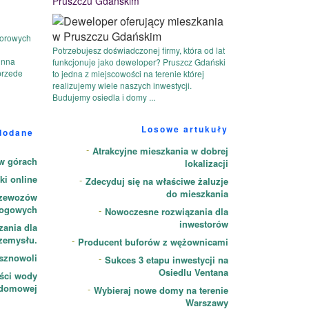
Pruszczu Gdańskim
forowych
Potrzebujesz doświadczonej firmy, która od lat
inna
funkcjonuje jako deweloper? Pruszcz Gdański
przede
to jedna z miejscowości na terenie której
realizujemy wiele naszych inwestycji.
Budujemy osiedla i domy ...
Losowe artukuły
dodane
Atrakcyjne mieszkania w dobrej
w górach
lokalizacji
ki online
Zdecyduj się na właściwe żaluzje
do mieszkania
rzewozów
ogowych
Nowoczesne rozwiązania dla
inwestorów
ania dla
zemysłu.
Producent buforów z wężownicami
esznowoli
Sukces 3 etapu inwestycji na
Osiedlu Ventana
ości wody
domowej
Wybieraj nowe domy na terenie
Warszawy