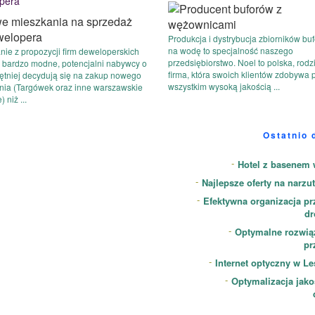
pera
Produkcja i dystrybucja zbiorników bu
na wodę to specjalność naszego
nie z propozycji firm deweloperskich
przedsiębiorstwo. Noel to polska, rodz
ę bardzo modne, potencjalni nabywcy o
firma, która swoich klientów zdobywa 
ętniej decydują się na zakup nowego
wszystkim wysoką jakością ...
nia (Targówek oraz inne warszawskie
) niż ...
Ostatnio 
Hotel z basenem 
Najlepsze oferty na narzut
Efektywna organizacja p
dr
Optymalne rozwiąz
pr
Internet optyczny w L
Optymalizacja jak