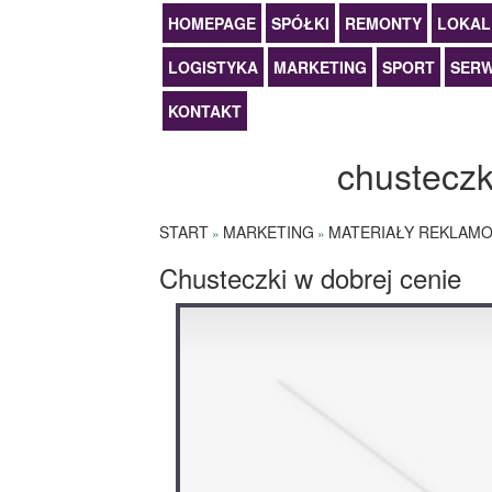
HOMEPAGE
SPÓŁKI
REMONTY
LOKAL
LOGISTYKA
MARKETING
SPORT
SERW
KONTAKT
chusteczk
START
MARKETING
MATERIAŁY REKLAM
»
»
Chusteczki w dobrej cenie