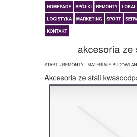
HOMEPAGE
SPÓŁKI
REMONTY
LOKAL
LOGISTYKA
MARKETING
SPORT
SERW
KONTAKT
akcesoria ze 
START
REMONTY
MATERIAŁY BUDOWLAN
»
»
Akcesoria ze stali kwasoodp