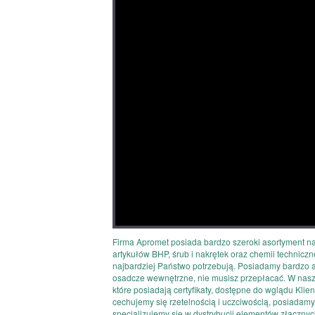
Firma Apromet posiada bardzo szeroki asortyment na
artykułów BHP, śrub i nakrętek oraz chemii technic
najbardziej Państwo potrzebują. Posiadamy bardzo a
osadcze wewnętrzne, nie musisz przepłacać. W nasz
które posiadają certyfikaty, dostępne do wglądu Klie
cechujemy się rzetelnością i uczciwością, posiadamy
specjalizujemy się w dystrybucji elementów złączny