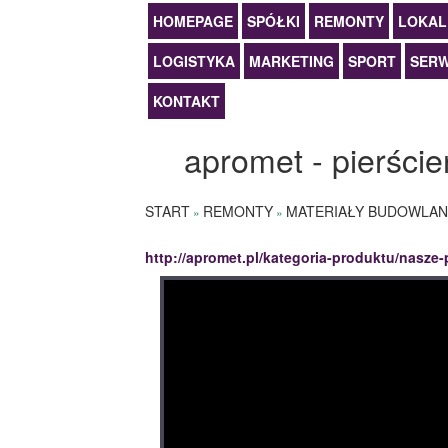
HOMEPAGE
SPÓŁKI
REMONTY
LOKAL
LOGISTYKA
MARKETING
SPORT
SERW
KONTAKT
apromet - pierści
START
REMONTY
MATERIAŁY BUDOWLAN
»
»
http://apromet.pl/kategoria-produktu/nasze