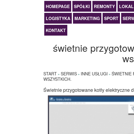
HOMEPAGE
SPÓŁKI
REMONTY
LOKAL
LOGISTYKA
MARKETING
SPORT
SERW
KONTAKT
świetnie przygotow
ws
START
SERWIS
INNE USŁUGI
ŚWIETNIE
»
»
»
WSZYSTKICH.
Świetnie przygotowane kotły elektryczne d