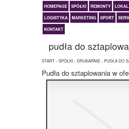
HOMEPAGE
SPÓŁKI
REMONTY
LOKAL
LOGISTYKA
MARKETING
SPORT
SERW
KONTAKT
pudła do sztaplowan
START
SPÓŁKI
DRUKARNIE
PUDŁA DO S
»
»
»
Pudła do sztaplowania w ofe