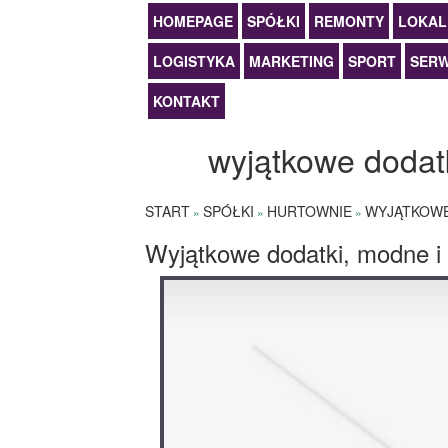
HOMEPAGE
SPÓŁKI
REMONTY
LOKAL
LOGISTYKA
MARKETING
SPORT
SERW
KONTAKT
wyjątkowe dodatk
START
SPÓŁKI
HURTOWNIE
WYJĄTKOWE 
»
»
»
Wyjątkowe dodatki, modne i 