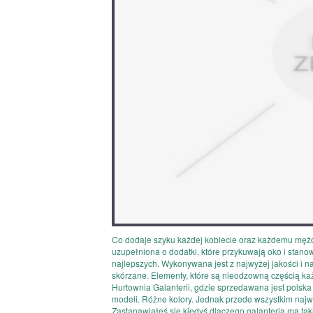
Co dodaje szyku każdej kobiecie oraz każdemu mężczy
uzupełniona o dodatki, które przykuwają oko i stanow
najlepszych. Wykonywana jest z najwyżej jakości i najl
skórzane. Elementy, które są nieodzowną częścią ka
Hurtownia Galanterii, gdzie sprzedawana jest polska
modeli. Różne kolory. Jednak przede wszystkim najw
Zastanawiałeś się kiedyś dlaczego galanteria ma tak