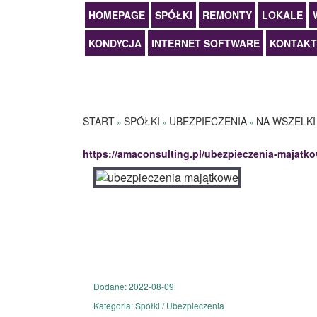
HOMEPAGE
SPÓŁKI
REMONTY
LOKALE
KONDYCJA
INTERNET SOFTWARE
KONTAKT
START
SPÓŁKI
UBEZPIECZENIA
NA WSZELKI
»
»
»
https://amaconsulting.pl/ubezpieczenia-majatko
Dodane: 2022-08-09
Kategoria: Spółki / Ubezpieczenia