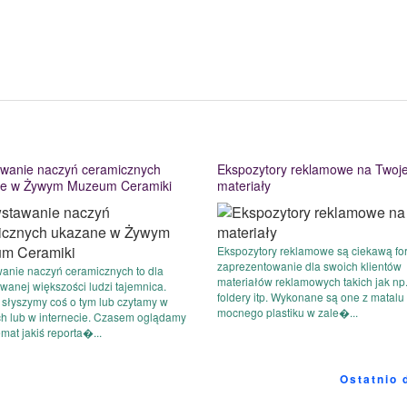
wanie naczyń ceramicznych
Ekspozytory reklamowe na Twoj
e w Żywym Muzeum Ceramiki
materiały
Ekspozytory reklamowe są ciekawą fo
zaprezentowanie dla swoich klientów
anie naczyń ceramicznych to dla
materiałów reklamowych takich jak np. 
anej większości ludzi tajemnica.
foldery itp. Wykonane są one z matalu
słyszymy coś o tym lub czytamy w
mocnego plastiku w zale�...
ch lub w internecie. Czasem oglądamy
emat jakiś reporta�...
Ostatnio 