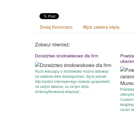
Dodaj Komentarz
Wpis zawiera błędy
Zobacz również:
Doradztwo środowiskowe dla firm
Powsta
ukazan
Ruch walczący o środowisko można datować
na ostatnie kilka dziesięcioleci. Są to jednak
lata bardzo intensywnego rozwoju gospodarki
na całym świecie, co za tym idzie
Powstaw
zintensyfikowanej eksploat...
zdecydow
Czasem 
książka
na ten t