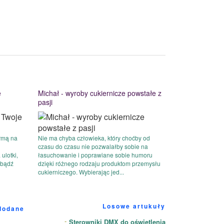
e
Michał - wyroby cukiernicze powstałe z
pasji
rmą na
Nie ma chyba człowieka, który choćby od
czasu do czasu nie pozwalałby sobie na
ulotki,
łasuchowanie i poprawiane sobie humoru
 bądź
dzięki różnego rodzaju produktom przemysłu
cukierniczego. Wybierając jed...
Losowe artukuły
dodane
Sterowniki DMX do oświetlenia