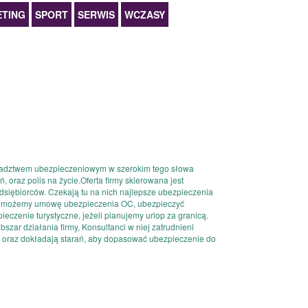
TING
SPORT
SERWIS
WCZASY
oradztwem ubezpieczeniowym w szerokim tego słowa
 oraz polis na życie.Oferta firmy skierowana jest
edsiębiorców. Czekają tu na nich najlepsze ubezpieczenia
ć możemy umowę ubezpieczenia OC, ubezpieczyć
eczenie turystyczne, jeżeli planujemy urlop za granicą.
zar działania firmy, Konsultanci w niej zatrudnieni
 oraz dokładają starań, aby dopasować ubezpieczenie do