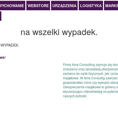
WYCHOWANIE
WEBSTORE
URZĄDZENIA
LOGISTYKA
MARKE
na wszelki wypadek.
 WYPADEK.
we/
Firma Ama Consulting zajmuje się d
znaczeniu oraz sprzedażą ubezpieczeń,
zarówno do osób fizycznych, jak i prz
majątkowe. W Ama Consultig zawrze
gospodarstwo rolne czy wykupić ubezpi
Ubezpieczenia majątkowe to główny obs
wyczerpująco odpowiadają na pytania
naszych potrzeb.