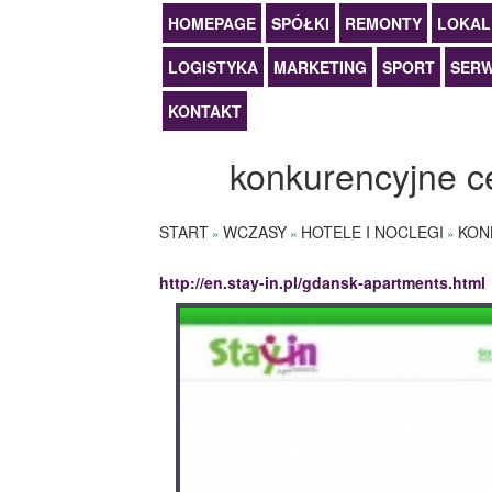
HOMEPAGE
SPÓŁKI
REMONTY
LOKAL
LOGISTYKA
MARKETING
SPORT
SERW
KONTAKT
konkurencyjne c
START
WCZASY
HOTELE I NOCLEGI
KON
»
»
»
http://en.stay-in.pl/gdansk-apartments.html