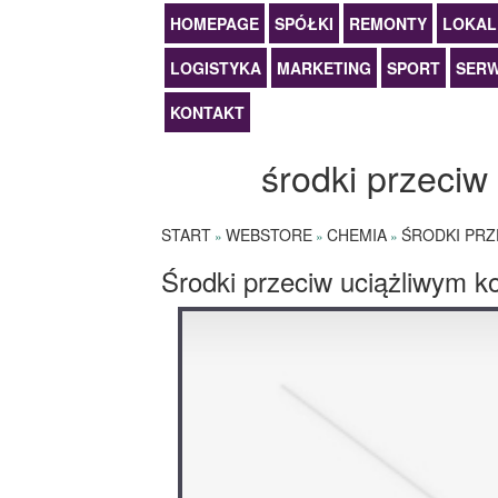
HOMEPAGE
SPÓŁKI
REMONTY
LOKAL
LOGISTYKA
MARKETING
SPORT
SERW
KONTAKT
środki przeci
START
WEBSTORE
CHEMIA
ŚRODKI PR
»
»
»
Środki przeciw uciążliwym 