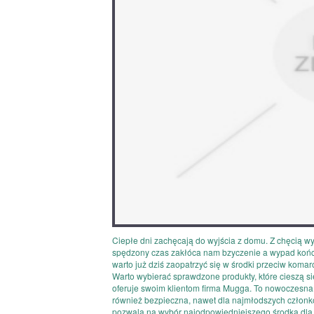
Ciepłe dni zachęcają do wyjścia z domu. Z chęcią wyb
spędzony czas zakłóca nam bzyczenie a wypad kończ
warto już dziś zaopatrzyć się w środki przeciw koma
Warto wybierać sprawdzone produkty, które cieszą si
oferuje swoim klientom firma Mugga. To nowoczesna o
również bezpieczna, nawet dla najmłodszych członków
pozwala na wybór najodpowiedniejszego środka dla T