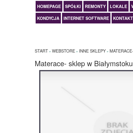
HOMEPAGE
SPÓŁKI
REMONTY
LOKALE
KONDYCJA
INTERNET SOFTWARE
KONTAKT
START
WEBSTORE
INNE SKLEPY
MATERACE-
»
»
»
Materace- sklep w Białymstoku