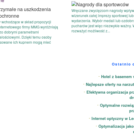
ne
Wręczane zwycięzcom nagrody wpływ
wizerunek całej imprezy sportowej lu
wydarzenia. Wybór medali lub ozdob
y wchodzące w skład propozycji
pucharów jest więc niezwykle ważny. 
internetowego firmy MMG wyróżniają
rozważyć możliwość z...
dzo dobrymi parametrami
ałościowymi. Dzięki temu osoby
esowane ich kupnem mogą mieć
Ostatnio 
Hotel z basenem 
Najlepsze oferty na narzut
Efektywna organizacja p
dr
Optymalne rozwiąz
pr
Internet optyczny w L
Optymalizacja jak