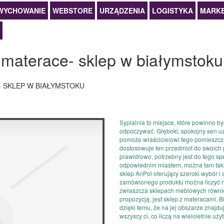
WYCHOWANIE
WEBSTORE
URZĄDZENIA
LOGISTYKA
MARKE
materace- sklep w białymstoku
 SKLEP W BIAŁYMSTOKU
Sypialnia to miejsce, które powinno 
odpoczywać. Głęboki, spokojny sen uz
pomoże właścicielowi tego pomieszcz
dostosowuje ten przedmiot do swoich p
prawidłowo, potrzebny jest do tego spe
odpowiednim miastem, można tam taki
sklep AnPol oferujący szeroki wybór i 
zamówionego produktu można liczyć n
zwłaszcza sklepach meblowych również
propozycją, jest sklep z materacami. B
dzięki temu, że na jej obszarze znajd
wszyscy ci, co liczą na wieloletnie uż