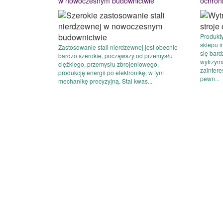
w nowoczesnym budownictwie
ochron
Produkt
sklepu 
Zastosowanie stali nierdzewnej jest obecnie
się bar
bardzo szerokie, począwszy od przemysłu
wytrzym
ciężkiego, przemysłu zbrojeniowego,
zainter
produkcję energii po elektronikę, w tym
pewn...
mechanikę precyzyjną. Stal kwas...