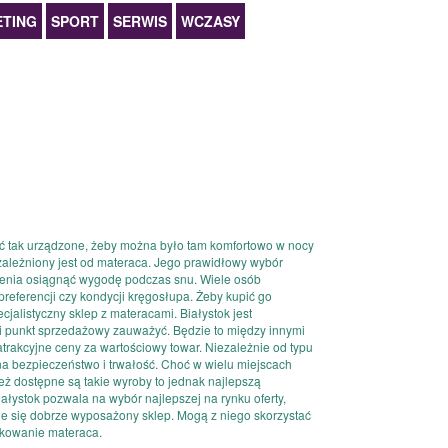
TING
SPORT
SERWIS
WCZASY
być tak urządzone, żeby można było tam komfortowo w nocy
ależniony jest od materaca. Jego prawidłowy wybór
enia osiągnąć wygodę podczas snu. Wiele osób
referencji czy kondycji kręgosłupa. Żeby kupić go
cjalistyczny sklep z materacami. Białystok jest
 punkt sprzedażowy zauważyć. Będzie to między innymi
atrakcyjne ceny za wartościowy towar. Niezależnie od typu
a bezpieczeństwo i trwałość. Choć w wielu miejscach
 dostępne są takie wyroby to jednak najlepszą
iałystok pozwala na wybór najlepszej na rynku oferty,
uje się dobrze wyposażony sklep. Mogą z niego skorzystać
ytkowanie materaca.