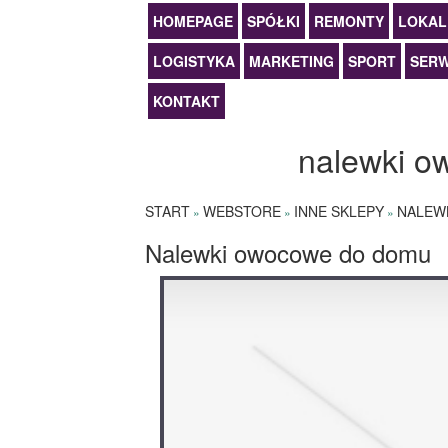
HOMEPAGE
SPÓŁKI
REMONTY
LOKAL
LOGISTYKA
MARKETING
SPORT
SERW
KONTAKT
nalewki 
START
WEBSTORE
INNE SKLEPY
NALEW
»
»
»
Nalewki owocowe do domu