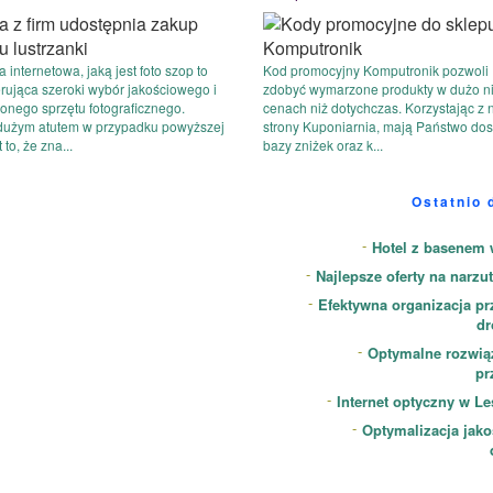
a internetowa, jaką jest foto szop to
Kod promocyjny Komputronik pozwoli
erująca szeroki wybór jakościowego i
zdobyć wymarzone produkty w dużo n
onego sprzętu fotograficznego.
cenach niż dotychczas. Korzystając z 
dużym atutem w przypadku powyższej
strony Kuponiarnia, mają Państwo dos
t to, że zna...
bazy zniżek oraz k...
Ostatnio 
Hotel z basenem 
Najlepsze oferty na narzut
Efektywna organizacja p
dr
Optymalne rozwiąz
pr
Internet optyczny w L
Optymalizacja jak