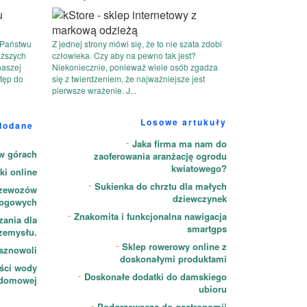
 Państwu
Z jednej strony mówi się, że to nie szata zdobi
iższych
człowieka. Czy aby na pewno tak jest?
naszej
Niekoniecznie, ponieważ wiele osób zgadza
tęp do
się z twierdzeniem, że najważniejsze jest
pierwsze wrażenie. J...
Losowe artukuły
dodane
Jaka firma ma nam do
w górach
zaoferowania aranżację ogrodu
kwiatowego?
ki online
Sukienka do chrztu dla małych
rzewozów
dziewczynek
ogowych
Znakomita i funkcjonalna nawigacja
ania dla
smartgps
zemysłu.
Sklep rowerowy online z
esznowoli
doskonałymi produktami
ości wody
Doskonałe dodatki do damskiego
domowej
ubioru
Podgrzewacza do gastronomii