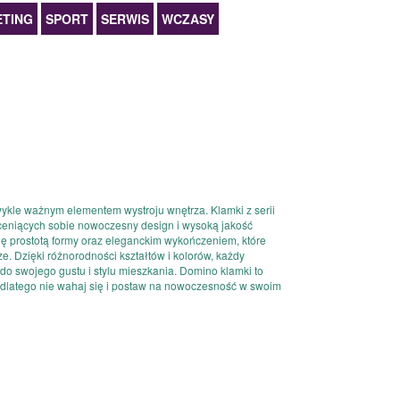
TING
SPORT
SERWIS
WCZASY
kle ważnym elementem wystroju wnętrza. Klamki z serii
ceniących sobie nowoczesny design i wysoką jakość
ię prostotą formy oraz eleganckim wykończeniem, które
. Dzięki różnorodności kształtów i kolorów, każdy
o swojego gustu i stylu mieszkania. Domino klamki to
, dlatego nie wahaj się i postaw na nowoczesność w swoim