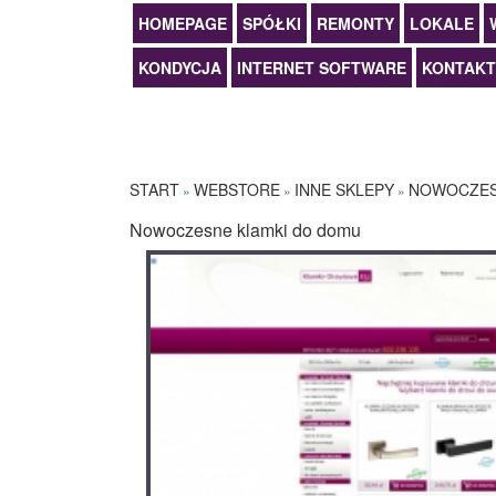
HOMEPAGE
SPÓŁKI
REMONTY
LOKALE
KONDYCJA
INTERNET SOFTWARE
KONTAKT
START
WEBSTORE
INNE SKLEPY
NOWOCZES
»
»
»
Nowoczesne klamki do domu