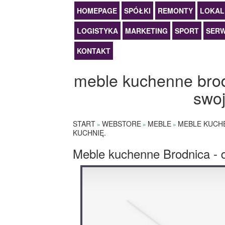
HOMEPAGE
SPÓŁKI
REMONTY
LOKAL
LOGISTYKA
MARKETING
SPORT
SERW
KONTAKT
meble kuchenne brodn
swoj
START
WEBSTORE
MEBLE
MEBLE KUCHE
»
»
»
KUCHNIĘ.
Meble kuchenne Brodnica - d