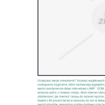
Urządzasz swoje mieszkanie? Szukasz wyjątkowych ak
rozwiązania oryginalne, które zachwycają wyglądem, 
swoim asortymencie sklep internetowy LAMP - DOM. Sp
wreszcie jedno z niewielu miejsc, które również ofer
zdobieniami, jak również i lampy do łazienki ręcznie
Nawet o 60 procent taniej w stosunku do cen w skle
swoich klientów, gwarantuje szybką dostawę przez 