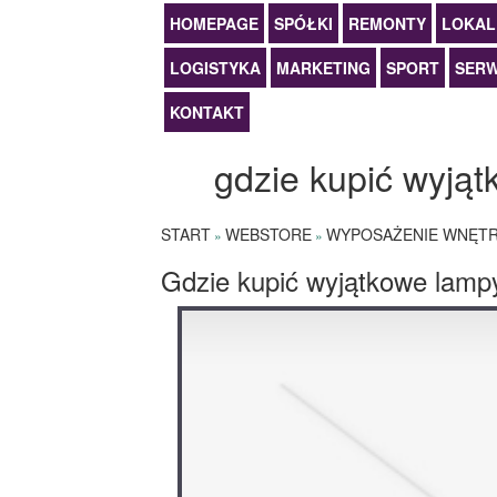
HOMEPAGE
SPÓŁKI
REMONTY
LOKAL
LOGISTYKA
MARKETING
SPORT
SERW
KONTAKT
gdzie kupić wyjąt
START
WEBSTORE
WYPOSAŻENIE WNĘT
»
»
Gdzie kupić wyjątkowe lampy