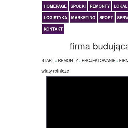
HOMEPAGE
SPÓŁKI
REMONTY
LOKAL
LOGISTYKA
MARKETING
SPORT
SERW
KONTAKT
firma budująca
START
REMONTY
PROJEKTOWANIE
FIR
»
»
»
wiaty rolnicze