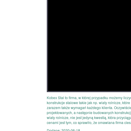
Kobex Stal to firma, w której przypadku możemy licz
konstrukcje stalowe takie jak np. wiaty rolnicze, kt
zarazem także wymagań każdego klienta. Oczywiście 
projektowanych, a następnie budowanych konstrukcji
wiaty rolnicze, nie jest jedyną kwestią, która przyci
cenami jest tym, co sprawiło, że omawiana firma cies
Dodane: 2020-06-18