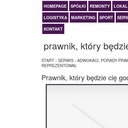
HOMEPAGE
SPÓŁKI
REMONTY
LOKAL
LOGISTYKA
MARKETING
SPORT
SERW
KONTAKT
prawnik, który będzi
START
SERWIS
ADWOKACI, PORADY PRA
»
»
REPREZENTOWAŁ
Prawnik, który będzie cię g