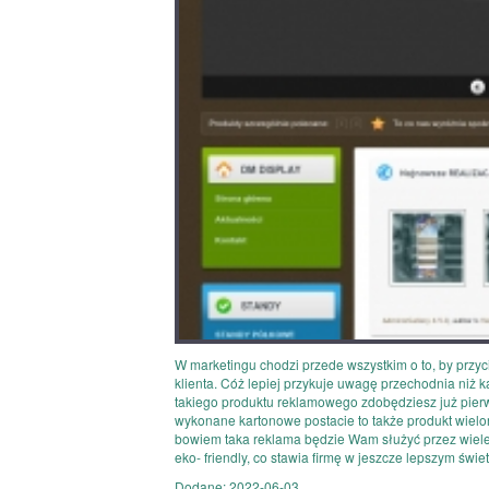
W marketingu chodzi przede wszystkim o to, by przy
klienta. Cóż lepiej przykuje uwagę przechodnia niż 
takiego produktu reklamowego zdobędziesz już pie
wykonane kartonowe postacie to także produkt wielo
bowiem taka reklama będzie Wam służyć przez wiele n
eko- friendly, co stawia firmę w jeszcze lepszym świet
Dodane: 2022-06-03