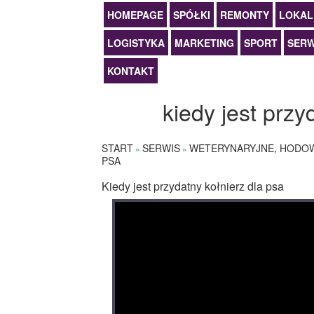
HOMEPAGE
SPÓŁKI
REMONTY
LOKAL
LOGISTYKA
MARKETING
SPORT
SERW
KONTAKT
kiedy jest przy
START
SERWIS
WETERYNARYJNE, HODO
»
»
PSA
Kiedy jest przydatny kołnierz dla psa