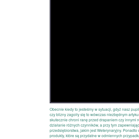
Obecnie kiedy to jesteśmy w sytuacji, gdyż nasz pupi
czy blizny zagoiły się to wówczas niezbędnym artyk
skutecznie chroni ranę przed drapaniem czy innymi r
działanie różnych czynników, a przy tym zapewniają
przedsiębiorstwa, jakim jest Weterynaryjny. Ponadt
produkty, które są przydatne w odmiennych przypadk