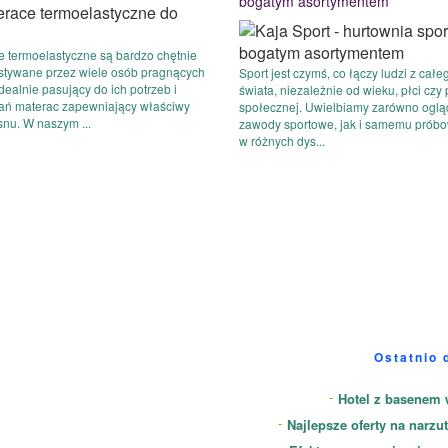
bogatym asortymentem
e termoelastyczne są bardzo chętnie
stywane przez wiele osób pragnących
Sport jest czymś, co łączy ludzi z całe
dealnie pasujący do ich potrzeb i
świata, niezależnie od wieku, płci czy 
ań materac zapewniający właściwy
społecznej. Uwielbiamy zarówno ogl
snu. W naszym ...
zawody sportowe, jak i samemu próbo
w różnych dys...
Ostatnio 
Hotel z basenem 
Najlepsze oferty na narzut