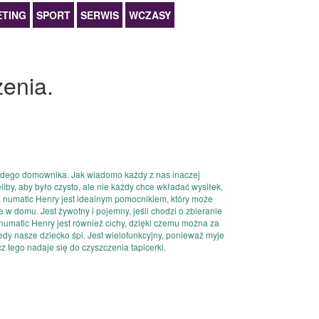
TING
SPORT
SERWIS
WCZASY
zenia.
żdego domownika. Jak wiadomo każdy z nas inaczej
iby, aby było czysto, ale nie każdy chce wkładać wysiłek,
z numatic Henry jest idealnym pomocnikiem, który może
e w domu. Jest żywotny i pojemny, jeśli chodzi o zbieranie
numatic Henry jest również cichy, dzięki czemu można za
dy nasze dziecko śpi. Jest wielofunkcyjny, ponieważ myje
z tego nadaje się do czyszczenia tapicerki.