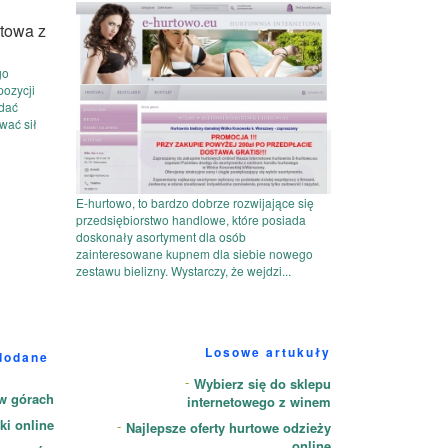
go
pozycji
ądać
wać sił
E-hurtowo, to bardzo dobrze rozwijające się
przedsiębiorstwo handlowe, które posiada
doskonały asortyment dla osób
zainteresowane kupnem dla siebie nowego
zestawu bielizny. Wystarczy, że wejdzi...
Losowe artukuły
dodane
Wybierz się do sklepu
w górach
internetowego z winem
ki online
Najlepsze oferty hurtowe odzieży
online