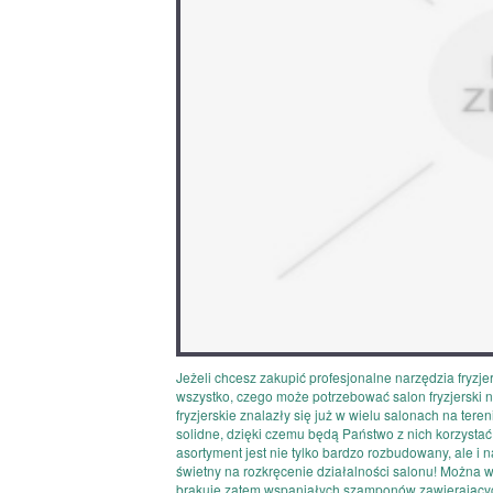
Jeżeli chcesz zakupić profesjonalne narzędzia fryzje
wszystko, czego może potrzebować salon fryzjerski 
fryzjerskie znalazły się już w wielu salonach na tere
solidne, dzięki czemu będą Państwo z nich korzystać
asortyment jest nie tylko bardzo rozbudowany, ale i 
świetny na rozkręcenie działalności salonu! Można
brakuje zatem wspaniałych szamponów zawierających